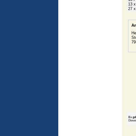
13 
27 
An
He
St
79
Es ge
Dieses