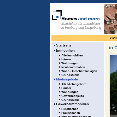
Marktplatz für Immobilien
in Freiburg und Umgebung
Starts
Startseite
in 
Immobilien
Alle Immobilien
Häuser
Wohnungen
Neubauvorhaben
Wohn-/ Geschäftsanlagen
Grundstücke
Mietangebote
Alle Mietangebote
Häuser
Wohnungen
Gewerbeobjekte
Grundstücke
Gewerbeimmobilien
Büroflächen
Praxisflächen
Einzelhandelsflächen