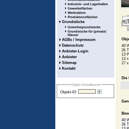
Industrie- und Lagerhallen
Gewerbeflächen
Werkstätten
Produktionsflächen
Grundstücke
Gewerbegrundstücke
Grundstücke für (private)
Häuser
Obje
AGBs / Impressum
Datenschutz
40 W
26 T
Anbieter-Login
13 P
Anbieter
13 
Sitemap
27 
Kontakt
Die
Objekt-Schnellsuche
Objekt-ID:
Gen
Bes
40 W
26 T
13 P