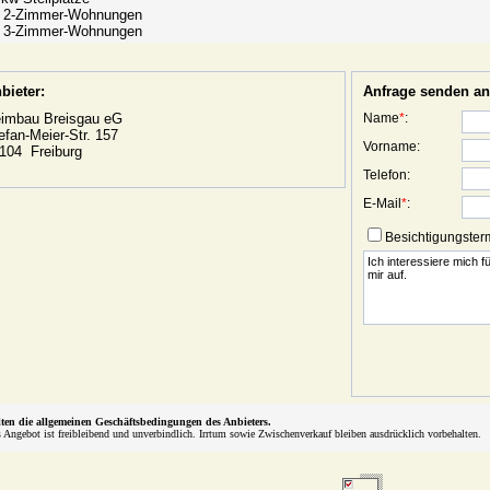
x 2-Zimmer-Wohnungen
x 3-Zimmer-Wohnungen
bieter:
Anfrage senden an
imbau Breisgau eG
Name
*
:
efan-Meier-Str. 157
Vorname:
104 Freiburg
Telefon:
E-Mail
*
:
Besichtigungster
lten die allgemeinen Geschäftsbedingungen des Anbieters.
 Angebot ist freibleibend und unverbindlich. Irrtum sowie Zwischenverkauf bleiben ausdrücklich vorbehalten.