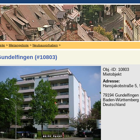
eite
>
Mietangebote
>
Neubauvorhaben
>
Gundelfingen (#10803)
Obj.-ID: 10803
Mietobjekt
Adresse:
Hansjakobstraße 5,
79194 Gundelfingen
Baden-Württemberg
Deutschland